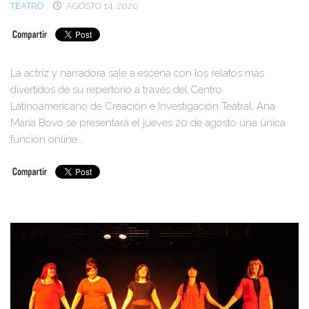
TEATRO
AGOSTO 14, 2020
La actriz y narradora sale a escena con los relatos más
divertidos de su repertorio a través del Centro
Latinoamericano de Creación e Investigación Teatral. Ana
María Bovo se presentará el jueves 20 de agosto una única
función online...