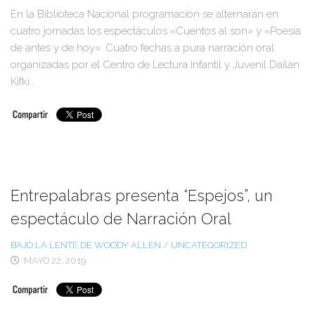
En la Biblioteca Nacional programación se alternarán en
cuatro jornadas los espectáculos «Cuentos al son» y «Poesía
de antes y de hoy». Cuatro fechas a pura narración oral
organizadas por el Centro de Lectura Infantil y Juvenil Dailan
Kifki...
Entrepalabras presenta “Espejos”, un
espectáculo de Narración Oral
BAJO LA LENTE DE WOODY ALLEN
/
UNCATEGORIZED
MAYO 22, 2019