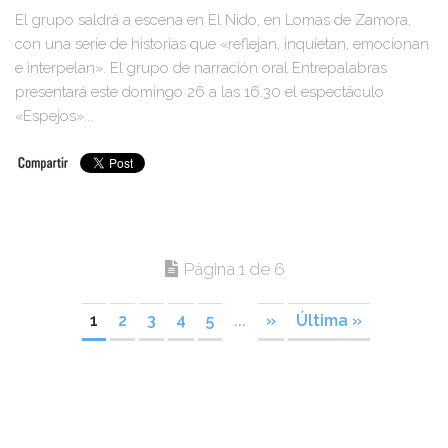
El grupo saldrá a escena en El Nido, en Lomas de Zamora,
con una serie de historias que «reflejan, inquietan, emocionan
e interpelan». El grupo de narración oral Entrepalabras
presentará este domingo 26 a las 16.30 el espectáculo
«Espejos»...
Página 1 de 6
1
2
3
4
5
...
»
Última »