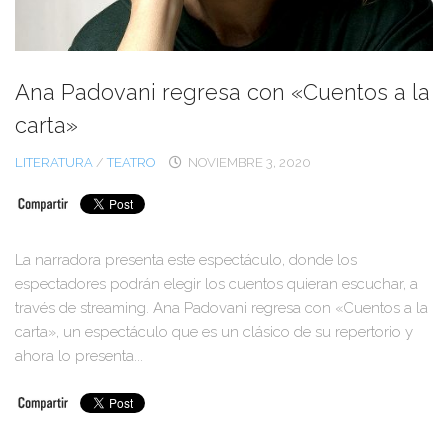
Ana Padovani regresa con «Cuentos a la
carta»
LITERATURA
/
TEATRO
NOVIEMBRE 3, 2020
La narradora presenta este espectáculo, donde los
espectadores podrán elegir los cuentos quieran escuchar, a
través de streaming. Ana Padovani regresa con «Cuentos a la
carta», un espectáculo que es un clásico de su repertorio y
ahora lo presenta...