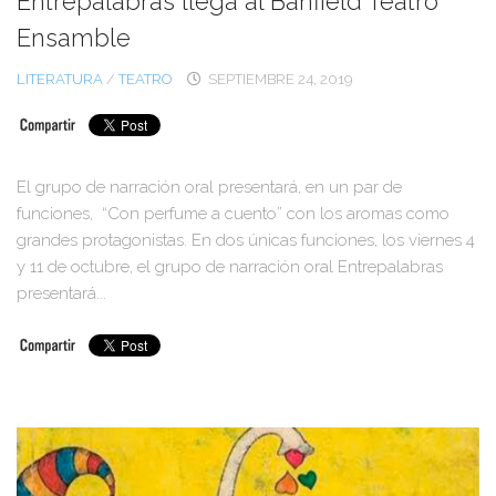
Entrepalabras llega al Banfield Teatro
Ensamble
LITERATURA
/
TEATRO
SEPTIEMBRE 24, 2019
El grupo de narración oral presentará, en un par de
funciones, “Con perfume a cuento” con los aromas como
grandes protagonistas. En dos únicas funciones, los viernes 4
y 11 de octubre, el grupo de narración oral Entrepalabras
presentará...