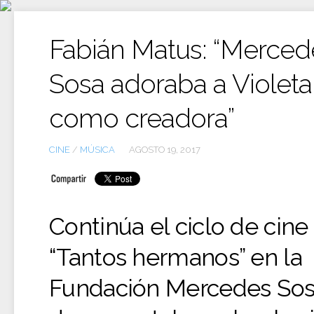
Ir
al
contenido
Fabián Matus: “Merced
Sosa adoraba a Violeta
como creadora”
CINE
/
MÚSICA
AGOSTO 19, 2017
Continúa el ciclo de cine
“Tantos hermanos” en la
Fundación Mercedes Sos