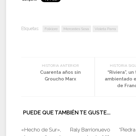
Etiquetas:
Folklore
Mercedes Sosa
Violeta Parra
HISTORIA ANTERIOR
HISTORIA SIG
Cuarenta años sin
“Riviera”, un 
Groucho Marx
ambientado e
de Fran
PUEDE QUE TAMBIÉN TE GUSTE...
«Hecho de Sur»,
Raly Barrionuevo
“Piedra 