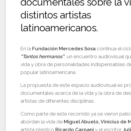
documentales sobre la v
distintos artistas
latinoamericanos.
En la
Fundación Mercedes Sosa
continúa el cic
“Tantos hermanos”
, un encuentro audiovisual qu
vida y obra de personalidades indispensables de
popular latinoamericana.
La propuesta de este espacio audiovisual es pr
documentales acerca de la vida y la obra de d
artistas de diferentes disciplinas.
Como parte de este recorrido ya se vieron pelí
abordan la vida de
Miguel Abuelo, Vinicius de 
artista plástico
Ricardo Carpani
y el escritor
Jul