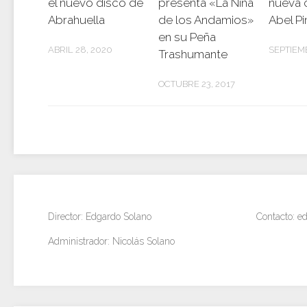
el nuevo disco de
presenta «La Niña
nueva 
Abrahuella
de los Andamios»
Abel Pi
en su Peña
ABRIL 28, 2020
SEPTIEM
Trashumante
OCTUBRE 23, 2017
Director: Edgardo Solano
Contacto: 
Administrador: Nicolás Solano