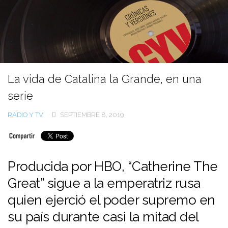
Ir
al
contenido
La vida de Catalina la Grande, en una
serie
RADIO Y TV
SEPTIEMBRE 8, 2019
Producida por HBO, “Catherine The
Great” sigue a la emperatriz rusa
quien ejerció el poder supremo en
su país durante casi la mitad del