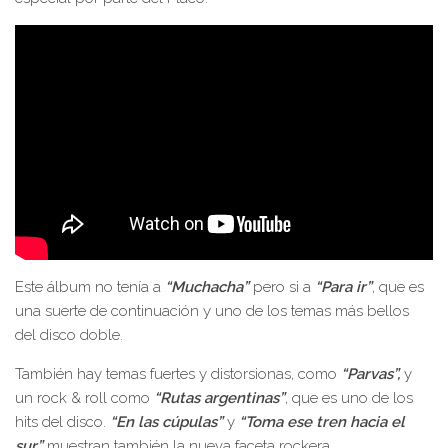
Este álbum no tenía a
“Muchacha”
pero si a
“Para ir”
, que es
una suerte de continuación y uno de los temas más bellos
del disco doble.
También hay temas fuertes y distorsionas, como
“Parvas”,
y
un rock & roll como
“Rutas argentinas”
, que es uno de los
hits del disco.
“En las cúpulas”
y
“Toma ese tren hacia el
sur”
muestran también la nueva faceta rockera.