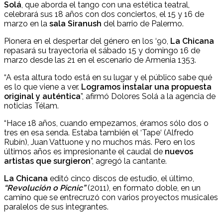
Solá
, que aborda el tango con una estética teatral,
celebrará sus 18 años con dos conciertos, el 15 y 16 de
marzo en la
sala Siranush
del barrio de Palermo.
Pionera en el despertar del género en los ‘90,
La Chicana
repasará su trayectoria el sábado 15 y domingo 16 de
marzo desde las 21 en el escenario de Armenia 1353.
“A esta altura todo está en su lugar y el público sabe qué
es lo que viene a ver.
Logramos instalar una propuesta
original y auténtica
”, afirmó Dolores Solá a la agencia de
noticias Télam.
“Hace 18 años, cuando empezamos, éramos sólo dos o
tres en esa senda. Estaba también el ‘Tape‘ (Alfredo
Rubín), Juan Vattuone y no muchos más. Pero en los
últimos años es impresionante el caudal de
nuevos
artistas que surgieron
”, agregó la cantante.
La Chicana
editó cinco discos de estudio, el último,
“Revolución o Picnic”
(2011), en formato doble, en un
camino que se entrecruzó con varios proyectos musicales
paralelos de sus integrantes.