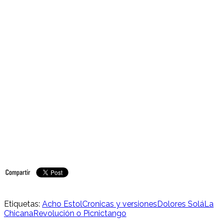
Etiquetas:
Acho Estol
Cronicas y versiones
Dolores Solá
La
Chicana
Revolución o Picnic
tango