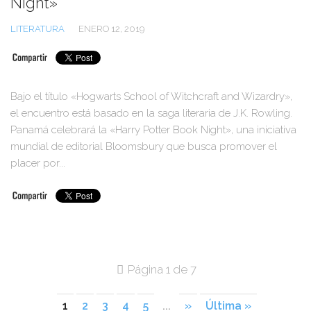
Night»
LITERATURA
ENERO 12, 2019
Bajo el título «Hogwarts School of Witchcraft and Wizardry»,
el encuentro está basado en la saga literaria de J.K. Rowling.
Panamá celebrará la «Harry Potter Book Night», una iniciativa
mundial de editorial Bloomsbury que busca promover el
placer por...
Página 1 de 7
1
2
3
4
5
...
»
Última »