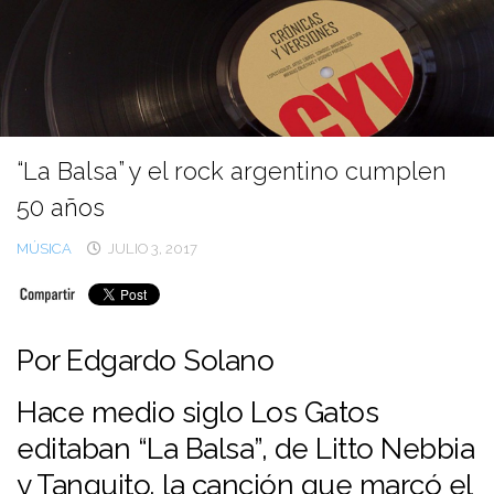
Ir
al
contenido
“La Balsa” y el rock argentino cumplen
50 años
MÚSICA
JULIO 3, 2017
Por Edgardo Solano
Hace medio siglo Los Gatos
editaban “La Balsa”, de Litto Nebbia
y Tanguito, la canción que marcó el