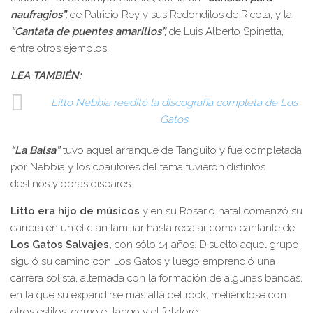
naufragios”,
de Patricio Rey y sus Redonditos de Ricota, y la
“Cantata de puentes amarillos”,
de Luis Alberto Spinetta,
entre otros ejemplos.
LEA TAMBIÉN:
Litto Nebbia reeditó la discografía completa de Los
Gatos
“La Balsa”
tuvo aquel arranque de Tanguito y fue completada
por Nebbia y los coautores del tema tuvieron distintos
destinos y obras dispares.
Litto era hijo de músicos
y en su Rosario natal comenzó su
carrera en un el clan familiar hasta recalar como cantante de
Los Gatos Salvajes,
con sólo 14 años. Disuelto aquel grupo,
siguió su camino con Los Gatos y luego emprendió una
carrera solista, alternada con la formación de algunas bandas,
en la que su expandirse más allá del rock, metiéndose con
otros estilos, como el tango y el folklore.