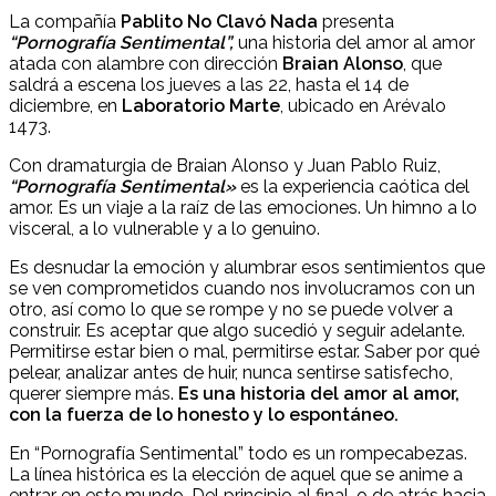
La compañía
Pablito No Clavó Nada
presenta
“Pornografía Sentimental”,
una historia del amor al amor
atada con alambre con dirección
Braian Alonso
, que
saldrá a escena los jueves a las 22, hasta el 14 de
diciembre, en
Laboratorio Marte
, ubicado en Arévalo
1473.
Con dramaturgia de Braian Alonso y Juan Pablo Ruiz,
“Pornografía Sentimental»
es la experiencia caótica del
amor. Es un viaje a la raíz de las emociones. Un himno a lo
visceral, a lo vulnerable y a lo genuino.
Es desnudar la emoción y alumbrar esos sentimientos que
se ven comprometidos cuando nos involucramos con un
otro, así como lo que se rompe y no se puede volver a
construir. Es aceptar que algo sucedió y seguir adelante.
Permitirse estar bien o mal, permitirse estar. Saber por qué
pelear, analizar antes de huir, nunca sentirse satisfecho,
querer siempre más.
Es una historia del amor al amor,
con la fuerza de lo honesto y lo espontáneo.
En “Pornografía Sentimental” todo es un rompecabezas.
La línea histórica es la elección de aquel que se anime a
entrar en este mundo. Del principio al final, o de atrás hacia