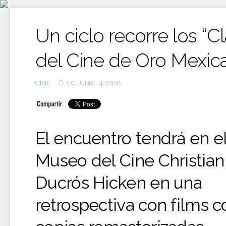
Ir
al
contenido
Un ciclo recorre los “C
del Cine de Oro Mexic
CINE
OCTUBRE 4, 2018
El encuentro tendrá en e
Museo del Cine Christian
Ducrós Hicken en una
retrospectiva con films c