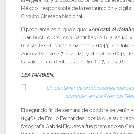
México, responsable de la restauración y digitali
Circuito Cineteca Nacional.
El programa es el que sigue:
«Ahí está el detall
Juan Bustillo Oro, con Cantinflas (el 6, a las 14); «
6, a las 18); «Distinto amanecer» (1943), de Julio
Andrea Palma (el 7, a las 14), y «La otra» (194), d
Gavaldón, con Dolores del Río, (el 7, a las 16).
LEA TAMBIÉN:
Un centenar de producciones iberoa
compiten en los Premios Féni
El segundo fin de semana de octubre se verán
«
(1946), de Emilio Fernández, por la que su direc
fotografía Gabriel Figueroa fue premiado en Cann