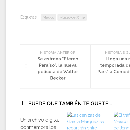
Etiquetas:
Mexico
Museo del Cine
HISTORIA ANTERIOR
HISTORIA SIG
Se estrena “Eterno
Llega una 
Paraíso”, la nueva
temporada de
película de Walter
Park” a Comed
Becker
PUEDE QUE TAMBIÉN TE GUSTE...
Un archivo digital
conmemora los