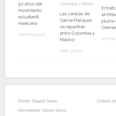
50 años del
El tráf
movimiento
Las cenizas de
en Méxi
estudiantil
García Márquez
pluma 
mexicano
se repartirán
Cleme
entre Colombia y
AGOSTO 15, 2018
MAYO 12,
México
ABRIL 19, 2014
Director: Edgardo Solano
Contacto: 
Administrador: Nicolás Solano