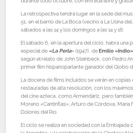
durante todo octubre, con entrada libre y gratuit
La retrospectiva tendrá lugar en la sede del mu
51, en el barrio de La Boca (vecino a La Usina del 
sábados a las 14 y los domingos a las 14 y 16.
El sábado 6, en la apertura del ciclo, habrá una
especial de
«La Perla
» (1947), de
Emilio «Indio
según el relato de John Steinbeck, con Pedro A
primer film hispanoparlante ganador del Globo d
La docena de films incluidos se verán en copias 
restauradas de alta resolución, con los máximos
del cine azteca, como Armendáriz, pero también
Moreno «Cantinflas», Arturo de Córdova, María F
Dolores del Río.
El ciclo se realiza en sociedad con la Embajada
la Argentina, y la colaboración de la Cineteca Na