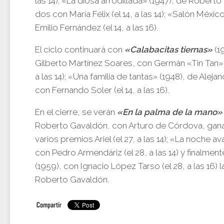
las 14); «La diosa arrodillada» (1947), de Roberto
dos con María Félix (el 14, a las 14); «Salón Méxic
Emilio Fernández (el 14, a las 16).
El ciclo continuará con
«Calabacitas tiernas»
(1
Gilberto Martínez Soares, con Germán «Tin Tan» V
a las 14); «Una familia de tantas» (1948), de Aleja
con Fernando Soler (el 14, a las 16).
En el cierre, se verán
«En la palma de la mano»
Roberto Gavaldón, con Arturo de Córdova, gan
varios premios Ariel (el 27, a las 14); «La noche a
con Pedro Armendáriz (el 28, a las 14) y finalmen
(1959), con Ignacio López Tarso (el 28, a las 16) 
Roberto Gavaldón.