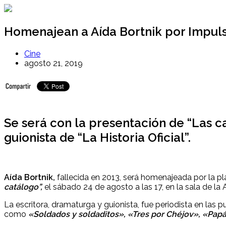
Ir
al
contenido
Homenajean a Aída Bortnik por Impulso
Cine
agosto 21, 2019
Se será con la presentación de “Las caj
guionista de “La Historia Oficial”.
Aída Bortnik,
fallecida en 2013, será homenajeada por la pl
cat
álogo
”,
el sábado 24 de agosto a las 17, en la sala de la 
La escritora, dramaturga y guionista, fue periodista en las
como
«Soldados y soldaditos», «Tres por Chéjov», «Pa