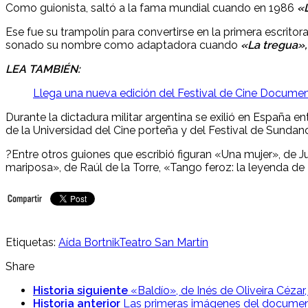
Como guionista, saltó a la fama mundial cuando en 1986
«L
Ese fue su trampolín para convertirse en la primera escri
sonado su nombre como adaptadora cuando
«La tregua»,
LEA TAMBIÉN:
Llega una nueva edición del Festival de Cine Documen
Durante la dictadura militar argentina se exilió en España 
de la Universidad del Cine porteña y del Festival de Sundanc
?Entre otros guiones que escribió figuran «Una mujer», de J
mariposa», de Raúl de la Torre, «Tango feroz: la leyenda de
Etiquetas:
Aída Bortnik
Teatro San Martín
Share
Historia siguiente
«Baldío», de Inés de Oliveira Cézar
Historia anterior
Las primeras imágenes del document