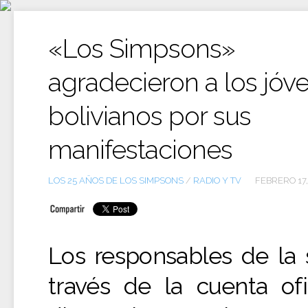
Ir
al
contenido
«Los Simpsons»
agradecieron a los jóv
bolivianos por sus
manifestaciones
LOS 25 AÑOS DE LOS SIMPSONS
/
RADIO Y TV
FEBRERO 17,
Los responsables de la s
través de la cuenta ofic