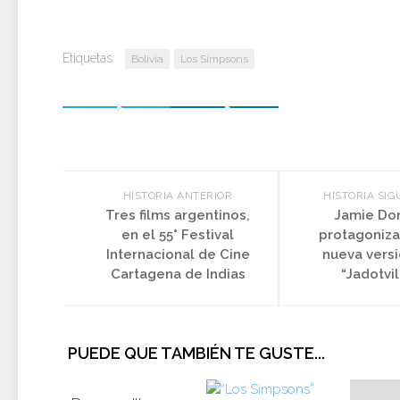
Etiquetas:
Bolivia
Los Simpsons
HISTORIA ANTERIOR
HISTORIA SIG
Tres films argentinos,
Jamie Do
en el 55° Festival
protagoniza
Internacional de Cine
nueva vers
Cartagena de Indias
“Jadotvil
PUEDE QUE TAMBIÉN TE GUSTE...