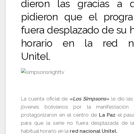
dieron las gracias a 
pidieron que el progr
fuera desplazado de su h
horario en la red na
Unitel.
La cuenta oficial de
«Los Simpsons»
le dio las
jóvenes bolivianos por la manifestación
protagonizaron en el centro de
La Paz
el pas
para que la serie no fuera desplazada de la
habitual horario en la
red nacional Unitel.