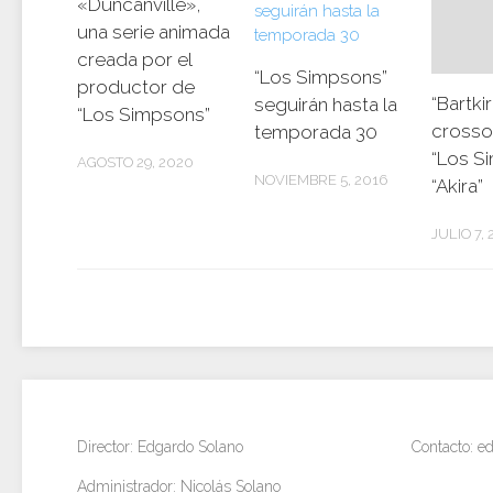
«Duncanville»,
una serie animada
creada por el
“Los Simpsons”
productor de
“Bartkir
seguirán hasta la
“Los Simpsons”
crosso
temporada 30
“Los S
AGOSTO 29, 2020
NOVIEMBRE 5, 2016
“Akira”
JULIO 7, 
Director: Edgardo Solano
Contacto: 
Administrador: Nicolás Solano