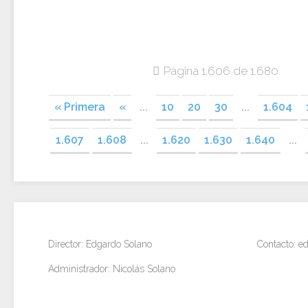
Página 1.606 de 1.680
« Primera
«
...
10
20
30
...
1.604
1.607
1.608
...
1.620
1.630
1.640
...
Director: Edgardo Solano
Contacto: 
Administrador: Nicolás Solano