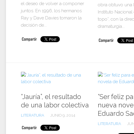
el deseo de volver a componer
obra obtuvo una 
juntos. En 1996, los hermanos
Instituto Nacional 
Ray y Dave Davies tomaron la
topo”, con la dire
decisión de...
dramaturgia...
“Jauría”, el resultado
“Ser feliz pa
de una labor colectiva
nueva nove
Eduardo Sa
LITERATURA
JUNIO 9, 2014
LITERATURA
JUN