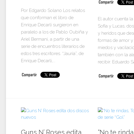
Por Edgardo Solano Los relatos
que conforman el libro de
El autor cuenta la 
Enrique Decarli surgieron en
Sofía y Lucas, dos
paralelo a los de Pablo Oubiña y
y heridos que de
Ariel Bermani, a partir de una
formas de amor y
serie de encuentros literarios de
miedos y vacilaci
estos tres escritores. “Jauría”, de
también con la al
Enrique Decarli,...
recibir. Eduardo Sa
Guns N’ Roses edita
“No te rinda