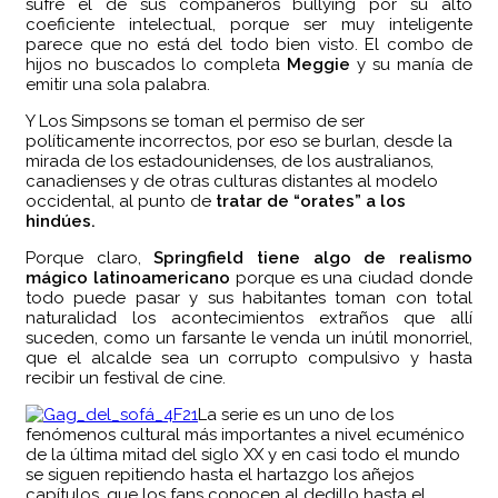
sufre el de sus compañeros bullying por su alto
coeficiente intelectual, porque ser muy inteligente
parece que no está del todo bien visto. El combo de
hijos no buscados lo completa
Meggie
y su manía de
emitir una sola palabra.
Y Los Simpsons se toman el permiso de ser
políticamente incorrectos, por eso se burlan, desde la
mirada de los estadounidenses, de los australianos,
canadienses y de otras culturas distantes al modelo
occidental, al punto de
tratar de “orates” a los
hindúes.
Porque claro,
Springfield tiene algo de realismo
mágico latinoamericano
porque es una ciudad donde
todo puede pasar y sus habitantes toman con total
naturalidad los acontecimientos extraños que allí
suceden, como un farsante le venda un inútil monorriel,
que el alcalde sea un corrupto compulsivo y hasta
recibir un festival de cine.
La serie es un uno de los
fenómenos cultural más importantes a nivel ecuménico
de la última mitad del siglo XX y en casi todo el mundo
se siguen repitiendo hasta el hartazgo los añejos
capítulos, que los fans conocen al dedillo hasta el