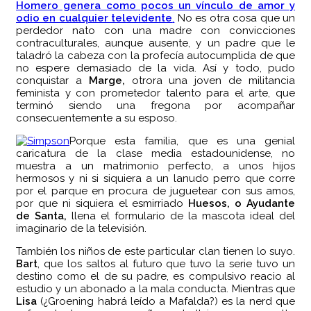
Homero genera como pocos un vínculo de amor y
odio en cualquier televidente
.
No es otra cosa que un
perdedor nato con una madre con convicciones
contraculturales, aunque ausente, y un padre que le
taladró la cabeza con la profecía autocumplida de que
no espere demasiado de la vida. Así y todo, pudo
conquistar a
Marge,
otrora una joven de militancia
feminista y con prometedor talento para el arte, que
terminó siendo una fregona por acompañar
consecuentemente a su esposo.
Porque esta familia, que es una genial
caricatura de la clase media estadounidense, no
muestra a un matrimonio perfecto, a unos hijos
hermosos y ni si siquiera a un lanudo perro que corre
por el parque en procura de juguetear con sus amos,
por que ni siquiera el esmirriado
Huesos, o Ayudante
de Santa,
llena el formulario de la mascota ideal del
imaginario de la televisión.
También los niños de este particular clan tienen lo suyo.
Bart
, que los saltos al futuro que tuvo la serie tuvo un
destino como el de su padre, es compulsivo reacio al
estudio y un abonado a la mala conducta. Mientras que
Lisa
(¿Groening habrá leído a Mafalda?) es la nerd que