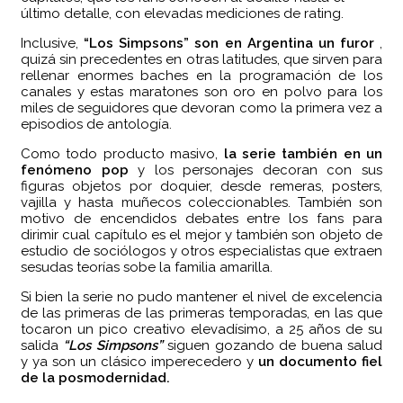
último detalle, con elevadas mediciones de rating.
Inclusive,
“Los Simpsons” son en Argentina un furor
,
quizá sin precedentes en otras latitudes, que sirven para
rellenar enormes baches en la programación de los
canales y estas maratones son oro en polvo para los
miles de seguidores que devoran como la primera vez a
episodios de antología.
Como todo producto masivo,
la serie también en un
fenómeno pop
y los personajes decoran con sus
figuras objetos por doquier, desde remeras, posters,
vajilla y hasta muñecos coleccionables. También son
motivo de encendidos debates entre los fans para
dirimir cual capítulo es el mejor y también son objeto de
estudio de sociólogos y otros especialistas que extraen
sesudas teorías sobe la familia amarilla.
Si bien la serie no pudo mantener el nivel de excelencia
de las primeras de las primeras temporadas, en las que
tocaron un pico creativo elevadísimo, a 25 años de su
salida
“Los Simpsons”
siguen gozando de buena salud
y ya son un clásico imperecedero y
un documento fiel
de la posmodernidad.